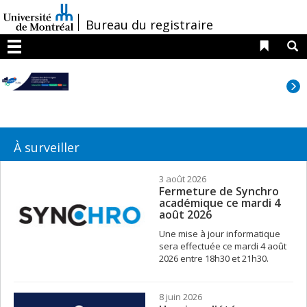
Passer
au
/
Bureau du registraire
contenu
Liens 
R
Menu
À surveiller
3 août 2026
Fermeture de Synchro
académique ce mardi 4
août 2026
Une mise à jour informatique
sera effectuée ce mardi 4 août
2026 entre 18h30 et 21h30.
8 juin 2026