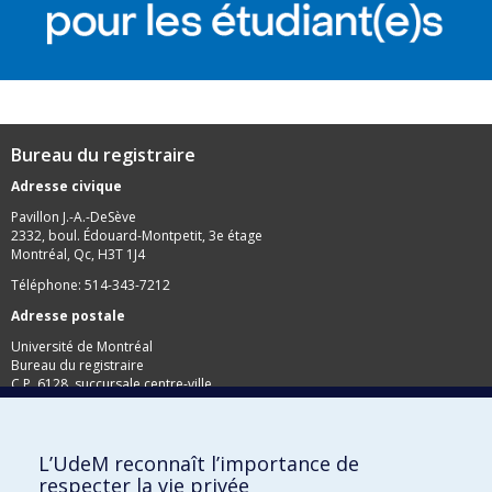
Bureau du registraire
Adresse civique
Pavillon J.-A.-DeSève
2332, boul. Édouard-Montpetit, 3e étage
Montréal, Qc, H3T 1J4
Téléphone: 514-343-7212
Adresse postale
Université de Montréal
Bureau du registraire
C.P. 6128, succursale centre-ville
Montréal, Qc, H3C 3J7
Télécopieur: 514-343-2097
L’UdeM reconnaît l’importance de
respecter la vie privée