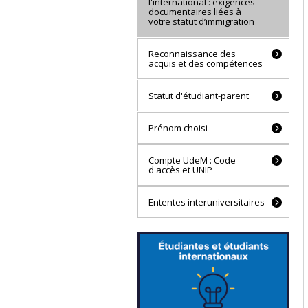
l'international : exigences
documentaires liées à
votre statut d’immigration
Reconnaissance des
acquis et des compétences
Statut d'étudiant-parent
Prénom choisi
Compte UdeM : Code
d'accès et UNIP
Ententes interuniversitaires