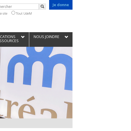
Je donne
chercher
Rechercher
e site
Tout UdeM
ICATIONS
NOUS JOINDRE
ESSOURCES