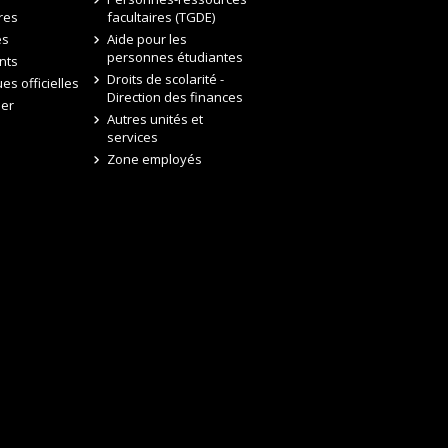
res
facultaires (TGDE)
es
Aide pour les
personnes étudiantes
nts
Droits de scolarité -
ues officielles
Direction des finances
ler
Autres unités et
services
Zone employés