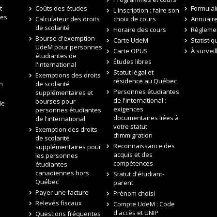
t
Coûts des études
Formulai
L'inscription : faire son
des
Calculateur des droits
choix de cours
Annuair
de scolarité
Horaire des cours
Règleme
Bourse d'exemption
Carte UdeM
Statistiq
UdeM pour personnes
Carte OPUS
À surveil
e
étudiantes de
Études libres
l'international
Statut légal et
Exemptions des droits
résidence au Québec
n
de scolarité
Personnes étudiantes
supplémentaires et
de l'international :
bourses pour
de
exigences
personnes étudiantes
documentaires liées à
de l'international
votre statut
Exemption des droits
d’immigration
de scolarité
Reconnaissance des
supplémentaires pour
acquis et des
les personnes
compétences
étudiantes
canadiennes hors
Statut d'étudiant-
Québec
parent
Payer une facture
Prénom choisi
Relevés fiscaux
Compte UdeM : Code
d'accès et UNIP
Questions fréquentes