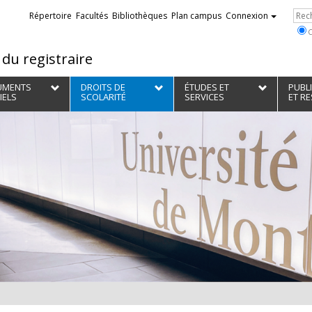
Liens
Re
Répertoire
Facultés
Bibliothèques
Plan campus
Connexion
externes
C
du registraire
UMENTS
DROITS DE
ÉTUDES ET
PUBL
IELS
SCOLARITÉ
SERVICES
ET R