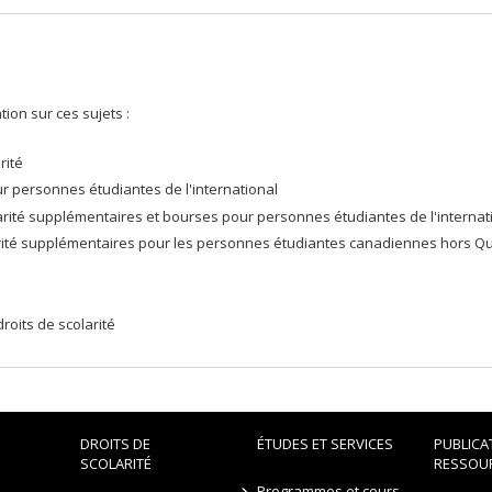
tion sur ces sujets :
rité
 personnes étudiantes de l'international
arité supplémentaires et bourses pour personnes étudiantes de l'internat
arité supplémentaires pour les personnes étudiantes canadiennes hors Q
roits de scolarité
DROITS DE
ÉTUDES ET SERVICES
PUBLICA
SCOLARITÉ
RESSOU
Programmes et cours