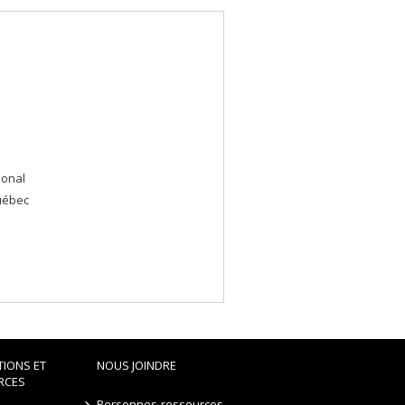
ional
uébec
TIONS ET
NOUS JOINDRE
RCES
Personnes-ressources