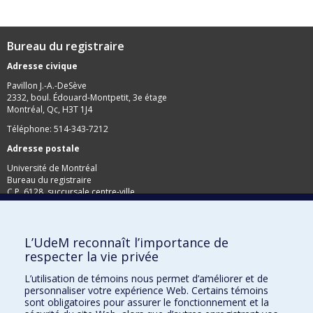
Bureau du registraire
Adresse civique
Pavillon J.-A.-DeSève
2332, boul. Édouard-Montpetit, 3e étage
Montréal, Qc, H3T 1J4
Téléphone: 514-343-7212
Adresse postale
Université de Montréal
Bureau du registraire
C.P. 6128, succursale centre-ville
Montréal, Qc, H3C 3J7
Télécopieur: 514-343-2097
L’UdeM reconnaît l’importance de
respecter la vie privée
L’utilisation de témoins nous permet d’améliorer et de
personnaliser votre expérience Web. Certains témoins
sont obligatoires pour assurer le fonctionnement et la