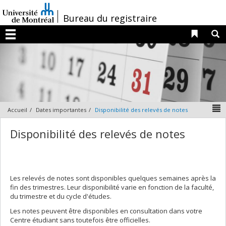
Passer
au
/
Bureau du registraire
contenu
Liens 
R
Menu
N
Accueil
Dates importantes
Disponibilité des relevés de notes
Disponibilité des relevés de notes
Les relevés de notes sont disponibles quelques semaines après la
fin des trimestres. Leur disponibilité varie en fonction de la faculté,
du trimestre et du cycle d'études.
Les notes peuvent être disponibles en consultation dans votre
Centre étudiant sans toutefois être officielles.