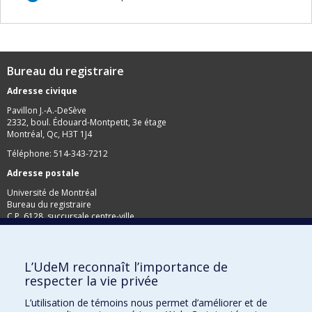
Bureau du registraire
Adresse civique
Pavillon J.-A.-DeSève
2332, boul. Édouard-Montpetit, 3e étage
Montréal, Qc, H3T 1J4
Téléphone: 514-343-7212
Adresse postale
Université de Montréal
Bureau du registraire
C.P. 6128, succursale centre-ville
Montréal, Qc, H3C 3J7
Télécopieur: 514-343-2097
L’UdeM reconnaît l’importance de
respecter la vie privée
L’utilisation de témoins nous permet d’améliorer et de