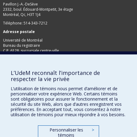
Pavillon J.-A.-DeSève
2332, boul. Édouard-Montpetit, 3e étage
Montréal, Qc, H3T 1J4
Téléphone: 514-343-7212
Adresse postale
Université de Montréal
Bureau du registraire
C.P. 6128, succursale centre-ville
Montréal, Qc, H3C 3J7
Télécopieur: 514-343-2097
L’UdeM reconnaît l’importance de
respecter la vie privée
L’utilisation de témoins nous permet d’améliorer et de
personnaliser votre expérience Web. Certains témoins
sont obligatoires pour assurer le fonctionnement et la
sécurité du site Web, alors que d’autres enregistrent vos
préférences. En acceptant tout, vous consentez à notre
utilisation de témoins pour mieux répondre à vos besoins.
Personnaliser les
>
témoins