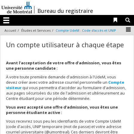
Passer
au
/
Bureau du registraire
contenu
Liens 
R
Menu
N
Accueil
Études et Services
Compte UdeM : Code d'accès et UNIP
Un compte utilisateur à chaque étape
Avant l'acceptation de votre offre d'admission, vous êtes
une personne candidate :
À votre toute première demande d'admission à l'UdeM, vous
devez créer avec votre adresse courriel personnelle un
C
ompte
visiteur
qui vous permettra d'accéder au formulaire d'admission,
aux pages sécurisées du site de l'admission et ultérieurement au
Centre étudiant pour une période déterminée.
Vous avez accepté une offre d'admission,
vous êtes une
personne étudiante active :
Vous recevrez sous peu les identifiants de votre Compte UdeM
(code d'accès, UNIP temporaire (mot de passe) et votre adresse
courriel universitaire (@umontreal). Ces derniers devront être