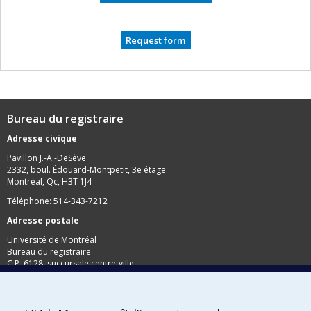
Request form
Bureau du registraire
Adresse civique
Pavillon J.-A.-DeSève
2332, boul. Édouard-Montpetit, 3e étage
Montréal, Qc, H3T 1J4
Téléphone: 514-343-7212
Adresse postale
Université de Montréal
Bureau du registraire
C.P. 6128, succursale centre-ville
Montréal, Qc, H3C 3J7
Télécopieur: 514-343-2097