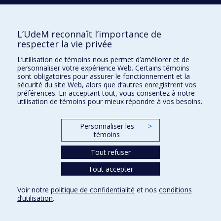
Montréal, Qc, H3C 3J7
Télécopieur: 514-343-2097
L’UdeM reconnaît l’importance de
respecter la vie privée
L’utilisation de témoins nous permet d’améliorer et de
personnaliser votre expérience Web. Certains témoins
sont obligatoires pour assurer le fonctionnement et la
sécurité du site Web, alors que d’autres enregistrent vos
préférences. En acceptant tout, vous consentez à notre
utilisation de témoins pour mieux répondre à vos besoins.
Personnaliser les
>
témoins
Plan du site
Tout refuser
Accessibilité
Tout accepter
Confidentialité
Voir notre
politique de confidentialité
et nos
conditions
Conditions d’utilisation
d’utilisation
.
Paramètres des témoins
Université de