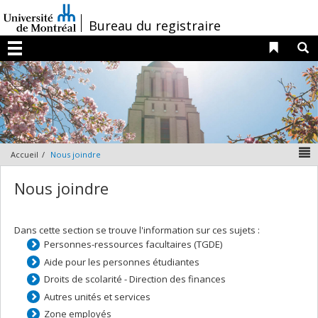
Passer
au
/
Bureau du registraire
contenu
Liens 
R
Menu
N
Accueil
Nous joindre
Nous joindre
Dans cette section se trouve l'information sur ces sujets :
Personnes-ressources facultaires (TGDE)
Aide pour les personnes étudiantes
Droits de scolarité - Direction des finances
Autres unités et services
Zone employés