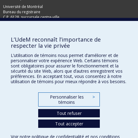
Université de Montréal
Bureau du registraire
C.P. 6128, succursale centre-ville
Montréal, Qc, H3C 3J7
Télécopieur: 514-343-2097
L’UdeM reconnaît l’importance de
respecter la vie privée
L’utilisation de témoins nous permet d’améliorer et de
personnaliser votre expérience Web. Certains témoins
sont obligatoires pour assurer le fonctionnement et la
sécurité du site Web, alors que d’autres enregistrent vos
préférences. En acceptant tout, vous consentez à notre
utilisation de témoins pour mieux répondre à vos besoins.
Personnaliser les
>
témoins
Plan du site
Tout refuser
Accessibilité
Tout accepter
Confidentialité
Voir notre
politique de confidentialité
et nos
conditions