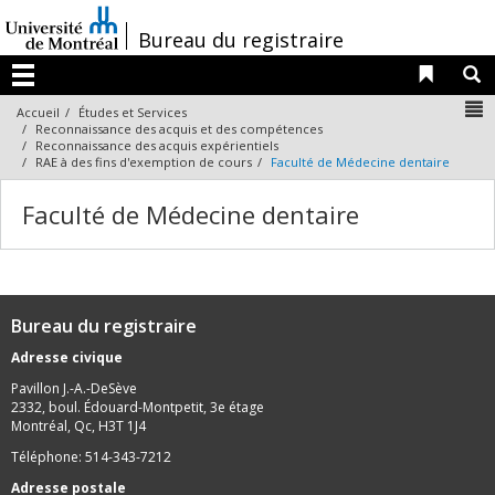
Passer
au
/
Bureau du registraire
contenu
Liens 
R
Menu
N
Accueil
Études et Services
Reconnaissance des acquis et des compétences
Reconnaissance des acquis expérientiels
RAE à des fins d'exemption de cours
Faculté de Médecine dentaire
Faculté de Médecine dentaire
Bureau du registraire
Adresse civique
Pavillon J.-A.-DeSève
2332, boul. Édouard-Montpetit, 3e étage
Montréal, Qc, H3T 1J4
Téléphone: 514-343-7212
Adresse postale