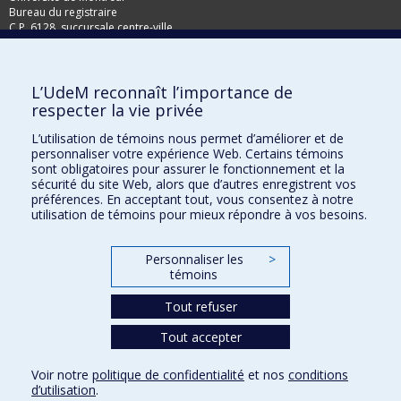
Bureau du registraire
C.P. 6128, succursale centre-ville
Montréal, Qc, H3C 3J7
Télécopieur: 514-343-2097
L’UdeM reconnaît l’importance de
respecter la vie privée
L’utilisation de témoins nous permet d’améliorer et de
personnaliser votre expérience Web. Certains témoins
sont obligatoires pour assurer le fonctionnement et la
sécurité du site Web, alors que d’autres enregistrent vos
préférences. En acceptant tout, vous consentez à notre
utilisation de témoins pour mieux répondre à vos besoins.
Personnaliser les
>
témoins
Plan du site
Tout refuser
Accessibilité
Tout accepter
Confidentialité
Voir notre
politique de confidentialité
et nos
conditions
Conditions d’utilisation
d’utilisation
.