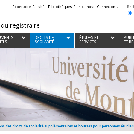
Liens
Re
Répertoire
Facultés
Bibliothèques
Plan campus
Connexion
externes
C
du registraire
UMENTS
DROITS DE
ÉTUDES ET
PUBL
IELS
SCOLARITÉ
SERVICES
ET R
ns des droits de scolarité supplémentaires et bourses pour personnes étudiant