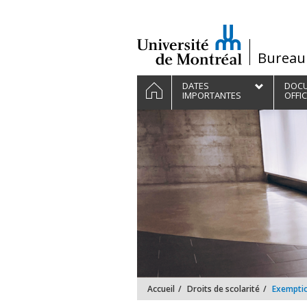
Passer
au
contenu
/
Bureau 
Navigation
ACCUEIL
DATES
DOC
principale
IMPORTANTES
OFFIC
Accueil
Droits de scolarité
Exemptio