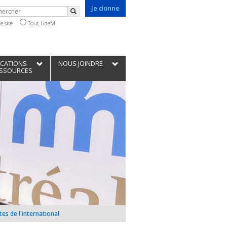
Je donne
chercher
Rechercher
e site
Tout UdeM
ICATIONS
NOUS JOINDRE
ESSOURCES
es de l'international