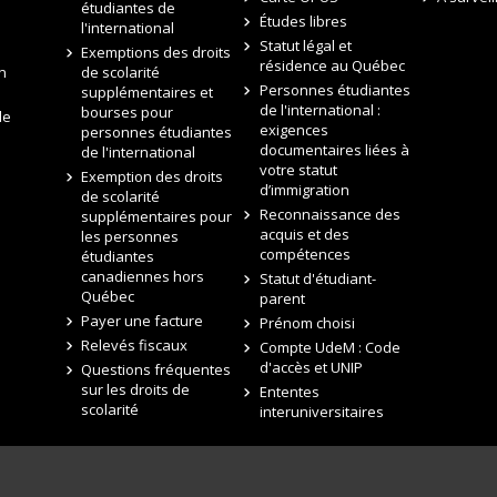
e
étudiantes de
Études libres
l'international
Statut légal et
Exemptions des droits
résidence au Québec
n
de scolarité
Personnes étudiantes
supplémentaires et
de l'international :
bourses pour
de
exigences
personnes étudiantes
documentaires liées à
de l'international
votre statut
Exemption des droits
d’immigration
de scolarité
Reconnaissance des
supplémentaires pour
acquis et des
les personnes
compétences
étudiantes
canadiennes hors
Statut d'étudiant-
Québec
parent
Payer une facture
Prénom choisi
Relevés fiscaux
Compte UdeM : Code
d'accès et UNIP
Questions fréquentes
sur les droits de
Ententes
scolarité
interuniversitaires