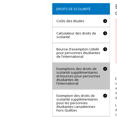
DROITS DE SCOLARITÉ
Coûts des études
Calculateur des droits de
scolarité
Bourse d'exemption UdeM
pour personnes étudiantes
de l'international
Exemptions des droits de
scolarité supplémentaires
et bourses pour personnes
E
étudiantes de
l'international
s
e
o
Exemption des droits de
q
scolarité supplémentaires
pour les personnes
L
étudiantes canadiennes
é
hors Québec
c