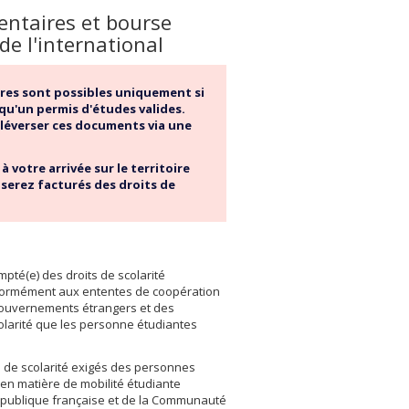
entaires et bourse
de l'international
ires sont possibles uniquement si
qu'un permis d'études valides.
éléverser ces documents via une
 votre arrivée sur le territoire
serez facturés des droits de
mpté(e) des droits de scolarité
nformément aux ententes de coopération
gouvernements étrangers et des
olarité que les personne étudiantes
ts de scolarité exigés des personnes
 en matière de mobilité étudiante
épublique française et de la Communauté