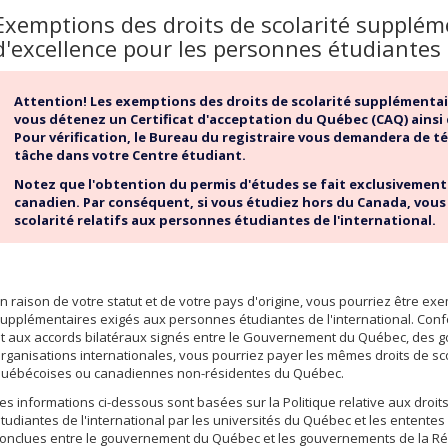
Exemptions des droits de scolarité supplém
d'excellence pour les personnes étudiantes 
Attention! Les exemptions des droits de scolarité supplémenta
vous détenez un Certificat d'acceptation du Québec (CAQ) ainsi 
Pour vérification, le Bureau du registraire vous demandera de t
tâche dans votre Centre étudiant.
Notez que l'obtention du permis d'études se fait exclusivement à
canadien. Par conséquent, si vous étudiez hors du Canada, vous 
scolarité relatifs aux personnes étudiantes de l'international.
n raison de votre statut et de votre pays d'origine, vous pourriez être exe
upplémentaires exigés aux personnes étudiantes de l'international. Co
t aux accords bilatéraux signés entre le Gouvernement du Québec, des 
rganisations internationales, vous pourriez payer les mêmes droits de sc
uébécoises ou canadiennes non-résidentes du Québec.
es informations ci-dessous sont basées sur la Politique relative aux droi
tudiantes de l'international par les universités du Québec et les ententes
onclues entre le gouvernement du Québec et les gouvernements de la R