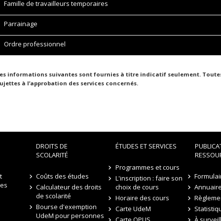
Famille de travailleurs temporaires
Parrainage
Ordre professionnel
es informations suivantes sont fournies à titre indicatif seulement. Tou
ujettes à l’approbation des services concernés.
DROITS DE
ÉTUDES ET SERVICES
PUBLICA
SCOLARITÉ
RESSOU
Programmes et cours
t
Coûts des études
Formulai
L'inscription : faire son
des
Calculateur des droits
choix de cours
Annuair
de scolarité
Horaire des cours
Règleme
Bourse d'exemption
Carte UdeM
Statistiq
UdeM pour personnes
Carte OPUS
À surveil