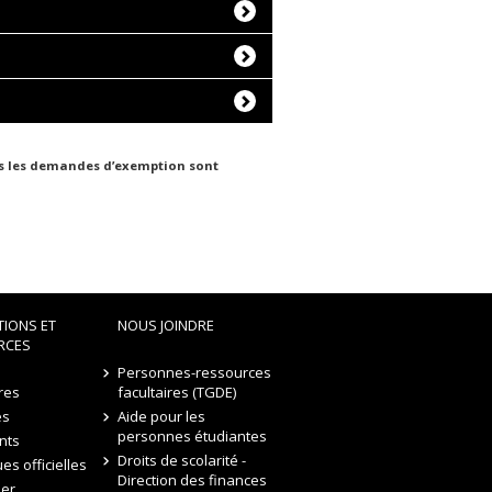
tes les demandes d’exemption sont
TIONS ET
NOUS JOINDRE
RCES
Personnes-ressources
res
facultaires (TGDE)
es
Aide pour les
personnes étudiantes
nts
Droits de scolarité -
ues officielles
Direction des finances
ler