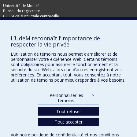
Université de Montréal
Bureau du registraire
C.P. 6128, succursale centre-ville
Montréal, Qc, H3C 3J7
Télécopieur: 514-343-2097
L’UdeM reconnaît l’importance de
respecter la vie privée
L’utilisation de témoins nous permet d’améliorer et de
personnaliser votre expérience Web. Certains témoins
sont obligatoires pour assurer le fonctionnement et la
sécurité du site Web, alors que d’autres enregistrent vos
préférences. En acceptant tout, vous consentez à notre
utilisation de témoins pour mieux répondre à vos besoins.
Personnaliser les
>
témoins
Plan du site
Tout refuser
Accessibilité
Tout accepter
Confidentialité
Voir notre
politique de confidentialité
et nos
conditions