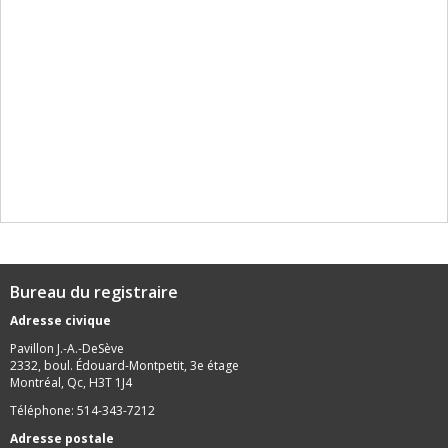
Bureau du registraire
Adresse civique
Pavillon J.-A.-DeSève
2332, boul. Édouard-Montpetit, 3e étage
Montréal, Qc, H3T 1J4
Téléphone: 514-343-7212
Adresse postale