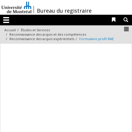
Passer
au
/
Bureau du registraire
contenu
Liens 
R
Menu
N
Accueil
Études et Services
Reconnaissance des acquis et des compétences
Reconnaissance des acquis expérientiels
Formulaire profil RAE