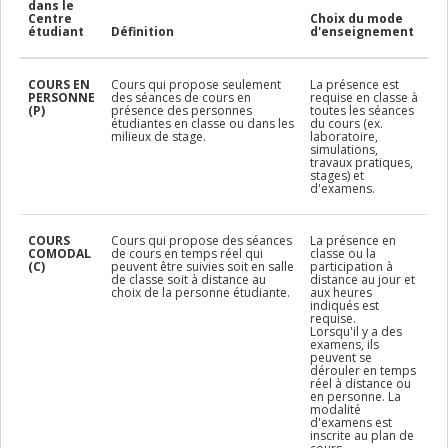
dans le
Centre
Choix du mode
étudiant
Définition
d'enseignement
COURS EN
Cours qui propose seulement
La présence est
PERSONNE
des séances de cours en
requise en classe à
(P)
présence des personnes
toutes les séances
étudiantes en classe ou dans les
du cours (ex.
milieux de stage.
laboratoire,
simulations,
travaux pratiques,
stages) et
d'examens.
COURS
Cours qui propose des séances
La présence en
COMODAL
de cours en temps réel qui
classe ou la
(C)
peuvent être suivies soit en salle
participation à
de classe soit à distance au
distance au jour et
choix de la personne étudiante.
aux heures
indiqués est
requise.
Lorsqu'il y a des
examens, ils
peuvent se
dérouler en temps
réel à distance ou
en personne. La
modalité
d'examens est
inscrite au plan de