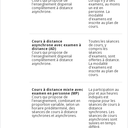
Cours qui propose de
Lorsqu'il y a des
l'enseignement dispensé
examens, au moins
complètement à distance
un est en
asynchrone.
personne. La
modalité
d'examens est
inscrite au plan de
cours.
Cours à distance
Toutes les séances
asynchrone avec examen à
de cours, y
distance (AD)
compris les
Cours qui propose de
séances
l'enseignement dispensé
d'examens, sont
complètement à distance
offertes à distance.
asynchrone.
La modalité
d'examens est
inscrite au plan de
cours.
Cours à distance mixte avec
La participation au
examen en personne (MP)
jour et aux heures
Cours qui propose de
indiqués est
l'enseignement, combinant en
requise pour les
proportion variable, selon un
séances de cours à
horaire prédéterminé, des
distance
séances de cours à distance
synchrones. Les
synchrones et asynchrones.
séances de cours
asynchrones sont
suivies en temps
différé.