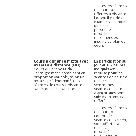
Toutes les séances
de cours sont
offertes à distance.
Lorsqu'il y a des
examens, au moins
un est en
personne. La
modalité
d'examens est
inscrite au plan de
cours.
Cours à distance mixte avec
La participation au
examen à distance (MD)
jour et aux heures
Cours qui propose de
indiqués est
l'enseignement, combinant en
requise pour les
proportion variable, selon un
séances de cours à
horaire prédéterminé, des
distance
séances de cours à distance
synchrones. Les
synchrones et asynchrones.
séances de cours
asynchrones sont
suivies en temps
différé.
Toutes les séances
de cours, y
compris les
séances d'examen,
sont offertes à
distance. La
modalité
d'examens est